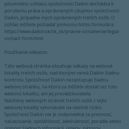
písomného súhlasu spoločnosti Daikin dochádza k
porušeniu práva a oprávnených záujmov spoločnosti
Daikin, prípadne iných oprávnených tretích osôb. O
súhlas môžete požiadať pomocou tohto formulára:
https://www.daikin.sk/sk_sk/pravne-oznamenie/legal-
contact-form.html
Používanie odkazov
Táto webová stránka obsahuje odkazy na webové
lokality tretích osôb, nad ktorými nemá Daikin žiadnu
kontrolu. Spoločnosť Daikin nezastupuje žiadnu
webovú stránku, na ktorú sa môžete dostať cez túto
webovú lokalitu, ani jej prevádzkovateľa.
Návštevy webových stránok tretích osôb z tejto
webovej lokality vykonávate na vlastné riziko.
Spoločnosť Daikin nie je zodpovedná za presnosť,
načasovanie, spoľahlivosť, adekvátnosť, poradie alebo
úplnosť žiadnych informácií, údajov, názorov,