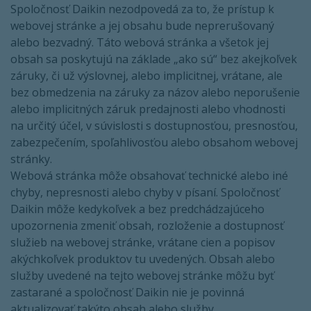
Spoločnosť Daikin nezodpovedá za to, že prístup k
webovej stránke a jej obsahu bude neprerušovaný
alebo bezvadný. Táto webová stránka a všetok jej
obsah sa poskytujú na základe „ako sú“ bez akejkoľvek
záruky, či už výslovnej, alebo implicitnej, vrátane, ale
bez obmedzenia na záruky za názov alebo neporušenie
alebo implicitných záruk predajnosti alebo vhodnosti
na určitý účel, v súvislosti s dostupnosťou, presnosťou,
zabezpečením, spoľahlivosťou alebo obsahom webovej
stránky.
Webová stránka môže obsahovať technické alebo iné
chyby, nepresnosti alebo chyby v písaní. Spoločnosť
Daikin môže kedykoľvek a bez predchádzajúceho
upozornenia zmeniť obsah, rozloženie a dostupnosť
služieb na webovej stránke, vrátane cien a popisov
akýchkoľvek produktov tu uvedených. Obsah alebo
služby uvedené na tejto webovej stránke môžu byť
zastarané a spoločnosť Daikin nie je povinná
aktualizovať takýto obsah alebo služby.