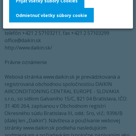
Prijať všetky súbory Cookies
sídlo Galvaniho ul 15/C, 821 04 Bratislava
IČO: 31 400 264, zápis v Obchodnom registri Okresného
Odmietnuť všetky súbory cookie
súdu Bratislava III
oddiel: Sro, vl.č.: 9396/B
telefón +421 2 57103211, fax +421 2 57103299
office@daikin.sk
http://www.daikin.sk/
Právne oznámenie
Webová stránka www.daikin.sk je prevádzkovaná a
registrovaná obchodnou spoločnosťou DAIKIN
AIRCONDITIONING CENTRAL EUROPE - SLOVAKIA
s.r.o., so sídlom Galvaniho 15/C, 821 04 Bratislava, IČO:
31 400 264, zapísanou v Obchodnom registri
Okresného súdu Bratislava III, odd.: Sro, vl.č.: 9396/B
(ďalej len „Daikin“). Návšteva a používanie webovej
stránky www.daikin.sk podlieha nasledujúcim
podmienkam a požiadavkám (spoločne nazývaným ako