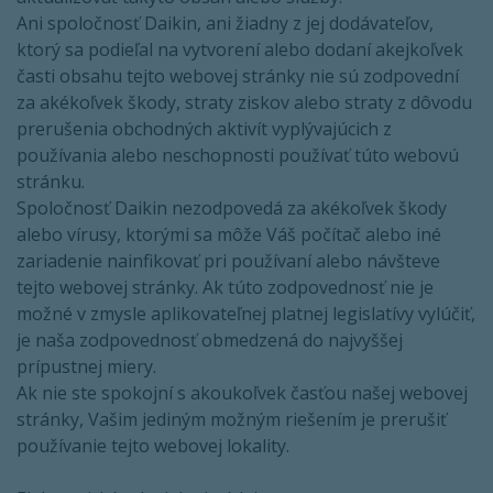
Ani spoločnosť Daikin, ani žiadny z jej dodávateľov,
ktorý sa podieľal na vytvorení alebo dodaní akejkoľvek
časti obsahu tejto webovej stránky nie sú zodpovední
za akékoľvek škody, straty ziskov alebo straty z dôvodu
prerušenia obchodných aktivít vyplývajúcich z
používania alebo neschopnosti používať túto webovú
stránku.
Spoločnosť Daikin nezodpovedá za akékoľvek škody
alebo vírusy, ktorými sa môže Váš počítač alebo iné
zariadenie nainfikovať pri používaní alebo návšteve
tejto webovej stránky. Ak túto zodpovednosť nie je
možné v zmysle aplikovateľnej platnej legislatívy vylúčiť,
je naša zodpovednosť obmedzená do najvyššej
prípustnej miery.
Ak nie ste spokojní s akoukoľvek časťou našej webovej
stránky, Vašim jediným možným riešením je prerušiť
používanie tejto webovej lokality.