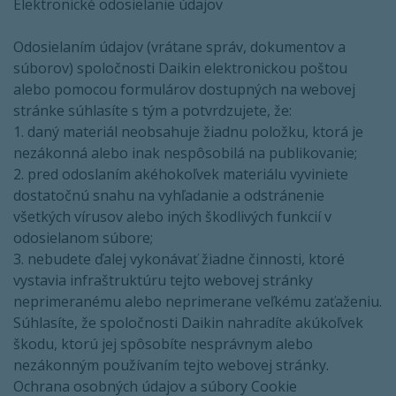
Elektronické odosielanie údajov
Odosielaním údajov (vrátane správ, dokumentov a
súborov) spoločnosti Daikin elektronickou poštou
alebo pomocou formulárov dostupných na webovej
stránke súhlasíte s tým a potvrdzujete, že:
1. daný materiál neobsahuje žiadnu položku, ktorá je
nezákonná alebo inak nespôsobilá na publikovanie;
2. pred odoslaním akéhokoľvek materiálu vyviniete
dostatočnú snahu na vyhľadanie a odstránenie
všetkých vírusov alebo iných škodlivých funkcií v
odosielanom súbore;
3. nebudete ďalej vykonávať žiadne činnosti, ktoré
vystavia infraštruktúru tejto webovej stránky
neprimeranému alebo neprimerane veľkému zaťaženiu.
Súhlasíte, že spoločnosti Daikin nahradíte akúkoľvek
škodu, ktorú jej spôsobíte nesprávnym alebo
nezákonným používaním tejto webovej stránky.
Ochrana osobných údajov a súbory Cookie