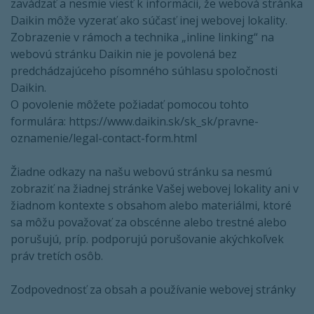
zavádzať a nesmie viesť k informácii, že webová stránka
Daikin môže vyzerať ako súčasť inej webovej lokality.
Zobrazenie v rámoch a technika „inline linking“ na
webovú stránku Daikin nie je povolená bez
predchádzajúceho písomného súhlasu spoločnosti
Daikin.
O povolenie môžete požiadať pomocou tohto
formulára: https://www.daikin.sk/sk_sk/pravne-
oznamenie/legal-contact-form.html
Žiadne odkazy na našu webovú stránku sa nesmú
zobraziť na žiadnej stránke Vašej webovej lokality ani v
žiadnom kontexte s obsahom alebo materiálmi, ktoré
sa môžu považovať za obscénne alebo trestné alebo
porušujú, príp. podporujú porušovanie akýchkoľvek
práv tretích osôb.
Zodpovednosť za obsah a používanie webovej stránky