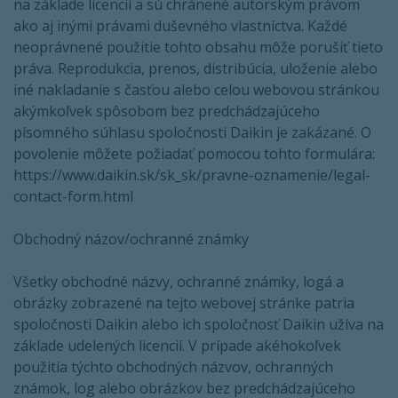
na základe licencií a sú chránené autorským právom
ako aj inými právami duševného vlastníctva. Každé
neoprávnené použitie tohto obsahu môže porušiť tieto
práva. Reprodukcia, prenos, distribúcia, uloženie alebo
iné nakladanie s časťou alebo celou webovou stránkou
akýmkoľvek spôsobom bez predchádzajúceho
písomného súhlasu spoločnosti Daikin je zakázané. O
povolenie môžete požiadať pomocou tohto formulára:
https://www.daikin.sk/sk_sk/pravne-oznamenie/legal-
contact-form.html
Obchodný názov/ochranné známky
Všetky obchodné názvy, ochranné známky, logá a
obrázky zobrazené na tejto webovej stránke patria
spoločnosti Daikin alebo ich spoločnosť Daikin užíva na
základe udelených licencií. V prípade akéhokoľvek
použitia týchto obchodných názvov, ochranných
známok, log alebo obrázkov bez predchádzajúceho